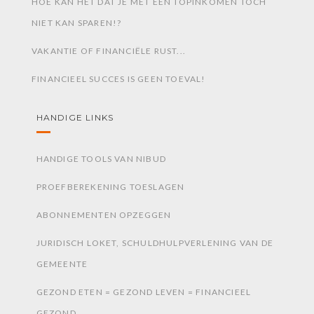
HOE KAN HET DAT JE MET EEN TOPINKOMEN TOCH
NIET KAN SPAREN!?
VAKANTIE OF FINANCIËLE RUST...
FINANCIEEL SUCCES IS GEEN TOEVAL!
HANDIGE LINKS
HANDIGE TOOLS VAN NIBUD
PROEFBEREKENING TOESLAGEN
ABONNEMENTEN OPZEGGEN
JURIDISCH LOKET, SCHULDHULPVERLENING VAN DE
GEMEENTE
GEZOND ETEN = GEZOND LEVEN = FINANCIEEL
GEZOND