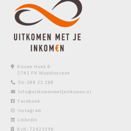
Kouwe Hoek 8
2741 PX Waddinxveen
06-288 23 288
info@uitkomenmetjeinkomen.nl
Facebook
Instagram
Linkedin
KvK: 72423196