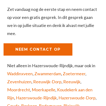
Zet vandaag nog de eerste stap en neem contact
op voor een gratis gesprek. In dit gesprek gaan
we in op jullie situatie en denk ik alvast met jullie
mee.
NEEM CONTACT OP
Niet alleen in Hazerswoude-Rijndijk, maar ook in
Waddinxveen
,
Zwammerdam
,
Zoetermeer
,
Zevenhuizen
,
Reeuwijk-Dorp
,
Reeuwijk
,
Moordrecht
,
Moerkapelle
,
Koudekerk aan den
Rijn
,
Hazerswoude-Rijndijk
,
Hazerswoude-Dorp
,
Gouda
,
Boskoop
,
Bodegraven
,
Bleiswijk
,