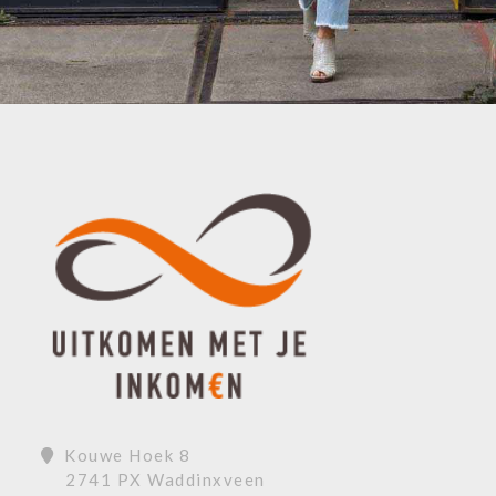
Kouwe Hoek 8
2741 PX Waddinxveen