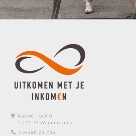
Kouwe Hoek 8
2741 PX Waddinxveen
06-288 23 288