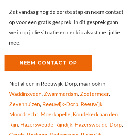
Zet vandaag nog de eerste stap en neem contact
op voor een gratis gesprek. In dit gesprek gaan
we in op jullie situatie en denk ik alvast met jullie
mee.
NEEM CONTACT OP
Niet alleen in Reeuwijk-Dorp, maar ook in
Waddinxveen
,
Zwammerdam
,
Zoetermeer
,
Zevenhuizen
,
Reeuwijk-Dorp
,
Reeuwijk
,
Moordrecht
,
Moerkapelle
,
Koudekerk aan den
Rijn
,
Hazerswoude-Rijndijk
,
Hazerswoude-Dorp
,
Gouda
,
Boskoop
,
Bodegraven
,
Bleiswijk
,