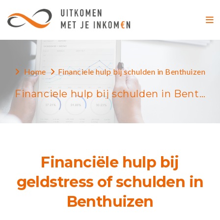
Home
Financiele hulp bij schulden in Benthuizen
F
Financiele hulp bij schulden in Benthuizen
Financiële hulp bij
geldstress of schulden in
Benthuizen