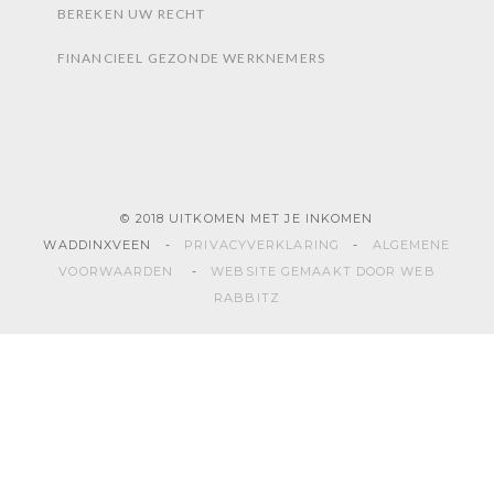
BEREKEN UW RECHT
FINANCIEEL GEZONDE WERKNEMERS
© 2018 UITKOMEN MET JE INKOMEN
WADDINXVEEN -
PRIVACYVERKLARING
-
ALGEMENE
VOORWAARDEN
-
WEBSITE GEMAAKT DOOR WEB
RABBITZ