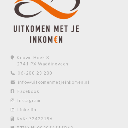
Kouwe Hoek 8
2741 PX Waddinxveen
06-288 23 288
info@uitkomenmetjeinkomen.nl
Facebook
Instagram
Linkedin
KvK: 72423196
BTW: NL002054515B63