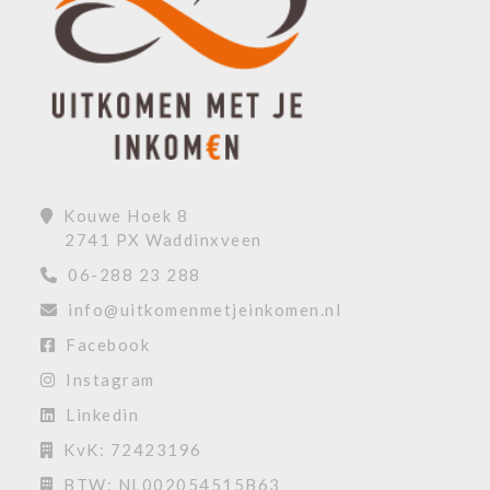
Kouwe Hoek 8
2741 PX Waddinxveen
06-288 23 288
info@uitkomenmetjeinkomen.nl
Facebook
Instagram
Linkedin
KvK: 72423196
BTW: NL002054515B63