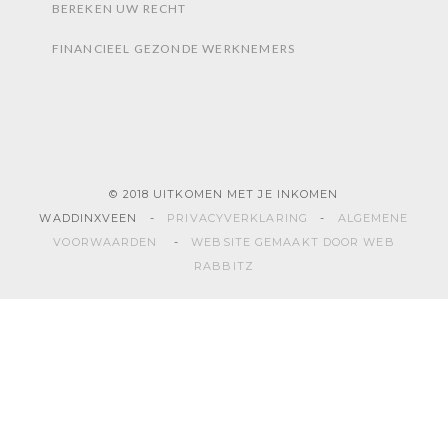
BEREKEN UW RECHT
FINANCIEEL GEZONDE WERKNEMERS
© 2018 UITKOMEN MET JE INKOMEN
WADDINXVEEN -
PRIVACYVERKLARING
-
ALGEMENE
VOORWAARDEN
-
WEBSITE GEMAAKT DOOR WEB
RABBITZ