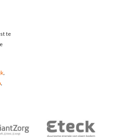
st te
je
jk
,
a
,