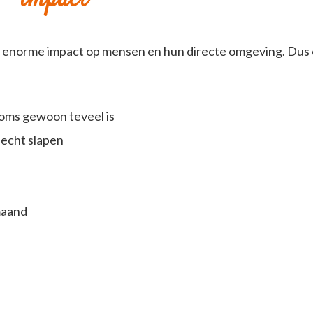
impact
 enorme impact op mensen en hun directe omgeving. Dus 
oms gewoon teveel is
lecht slapen
maand