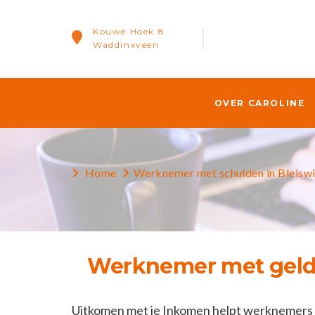
Kouwe Hoek 8
Waddinxveen
OVER CAROLINE
Home
Werknemer met schulden in Bleiswi
Werknemer met geldz
Uitkomen met je Inkomen helpt werknemers m