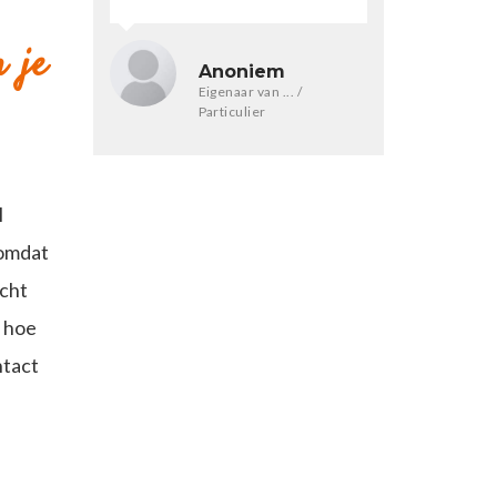
 je
Anoniem
Eigenaar van ... /
Particulier
l
 omdat
echt
r hoe
ntact