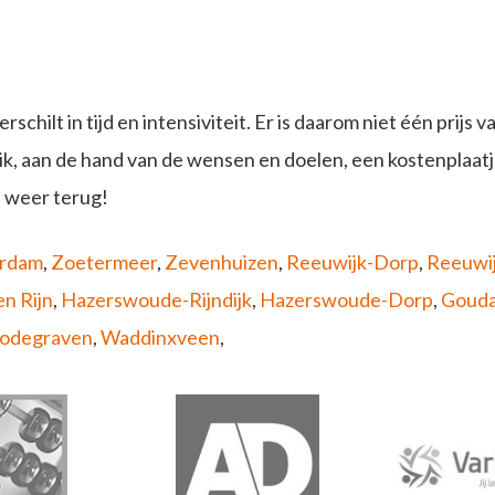
hilt in tijd en intensiviteit. Er is daarom niet één prijs va
n ik, aan de hand van de wensen en doelen, een kostenplaat
s weer terug!
rdam
,
Zoetermeer
,
Zevenhuizen
,
Reeuwijk-Dorp
,
Reeuwi
n Rijn
,
Hazerswoude-Rijndijk
,
Hazerswoude-Dorp
,
Goud
odegraven
,
Waddinxveen
,