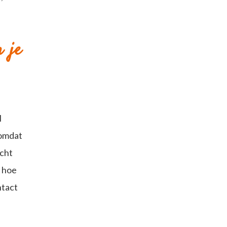
 je
l
 omdat
echt
r hoe
ntact