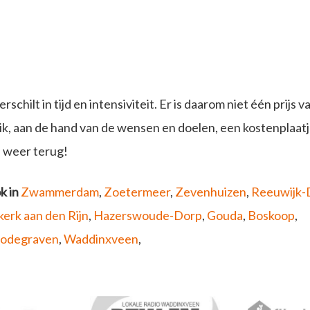
hilt in tijd en intensiviteit. Er is daarom niet één prijs va
n ik, aan de hand van de wensen en doelen, een kostenplaat
s weer terug!
k in
Zwammerdam
,
Zoetermeer
,
Zevenhuizen
,
Reeuwijk-
erk aan den Rijn
,
Hazerswoude-Dorp
,
Gouda
,
Boskoop
,
odegraven
,
Waddinxveen
,