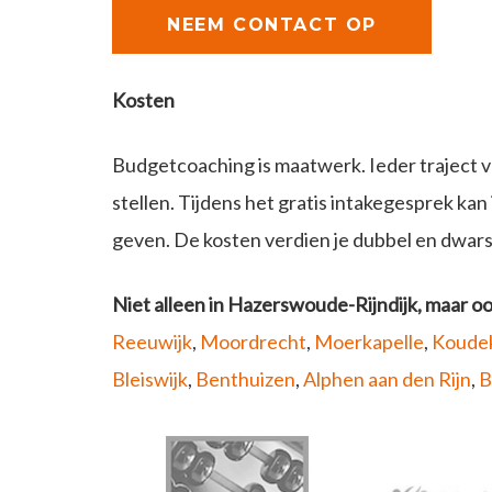
NEEM CONTACT OP
Kosten
Budgetcoaching is maatwerk. Ieder traject versc
stellen. Tijdens het gratis intakegesprek ka
geven. De kosten verdien je dubbel en dwar
Niet alleen in Hazerswoude-Rijndijk, maar oo
Reeuwijk
,
Moordrecht
,
Moerkapelle
,
Koudek
Bleiswijk
,
Benthuizen
,
Alphen aan den Rijn
,
B