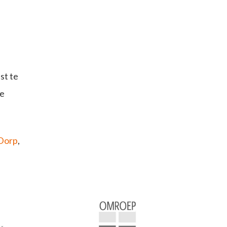
st te
je
Dorp
,