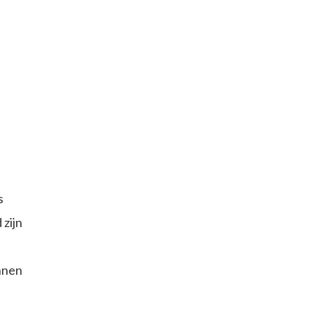
n
s
 zijn
innen