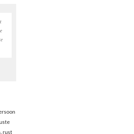
t
ne
te
persoon
wuste
, rust