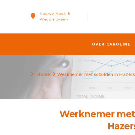
Kouwe Hoek 8
Waddinxveen
OVER CAROLINE
Home
Werknemer met schulden in Hazers
Werknemer met 
Hazer