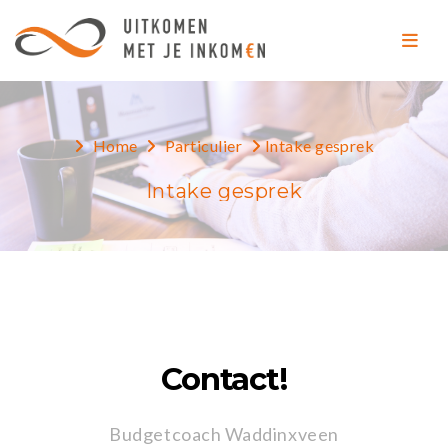
Home
Particulier
Intake gesprek
Intake gesprek
Contact!
Budgetcoach Waddinxveen